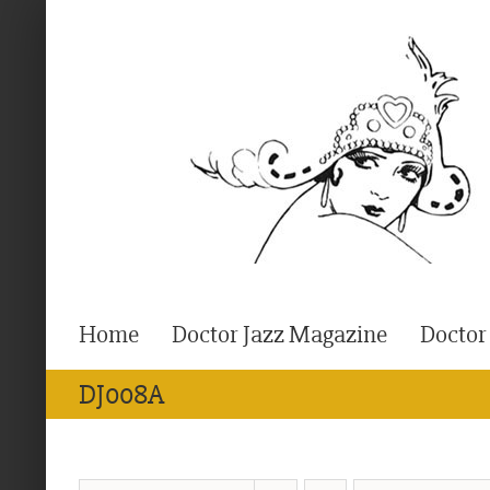
Ga
naar
inhoud
Home
Doctor Jazz Magazine
Doctor
DJ008A