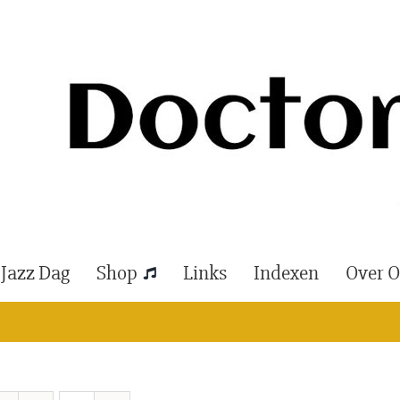
 Jazz Dag
Shop
Links
Indexen
Over 