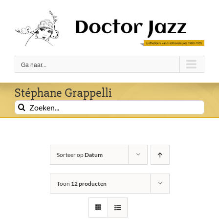
Ga
naar
inhoud
Ga naar...
Stéphane Grappelli
Zoeken
naar:
Sorteer op
Datum
Toon
12 producten