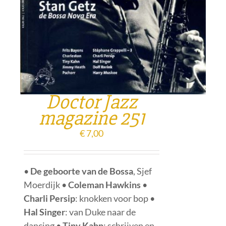
Doctor Jazz
magazine 251
€
7,00
•
De geboorte van de Bossa
, Sjef
Moerdijk •
Coleman Hawkins
•
Charli Persip
: knokken voor bop •
Hal Singer
: van Duke naar de
dancing •
Tiny Kahn
: schrijven en