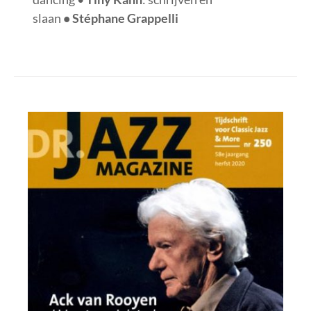
slaan
• Stéphane Grappelli
S