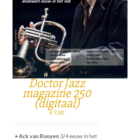
Doctor Jazz
magazine 250
(digitaal)
€
7,00
•
Ack van Rooyen
3/4 eeuw in het