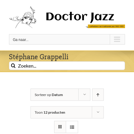
Ga
naar
inhoud
Ga naar...
Stéphane Grappelli
Zoeken
naar:
Sorteer op
Datum
Toon
12 producten